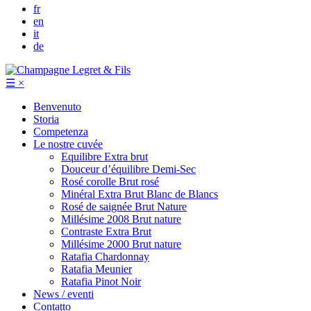
fr
en
it
de
☰
×
Benvenuto
Storia
Competenza
Le nostre cuvée
Equilibre
Extra brut
Douceur d’équilibre
Demi-Sec
Rosé corolle
Brut rosé
Minéral
Extra Brut Blanc de Blancs
Rosé de saignée
Brut Nature
Millésime 2008
Brut nature
Contraste
Extra Brut
Millésime 2000
Brut nature
Ratafia Chardonnay
Ratafia Meunier
Ratafia Pinot Noir
News / eventi
Contatto