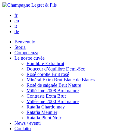
fr
en
it
de
Benvenuto
Storia
Competenza
Le nostre cuvée
Equilibre
Extra brut
Douceur d’équilibre
Demi-Sec
Rosé corolle
Brut rosé
Minéral
Extra Brut Blanc de Blancs
Rosé de saignée
Brut Nature
Millésime 2008
Brut nature
Contraste
Extra Brut
Millésime 2000
Brut nature
Ratafia Chardonnay
Ratafia Meunier
Ratafia Pinot Noir
News / eventi
Contatto