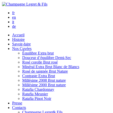
fr
en
it
de
Accueil
Histoire
Savoir-faire
Nos Cuvées
Équilibre
Extra brut
Douceur d’équilibre
Demi-Sec
Rosé corolle
Brut rosé
Minéral
Extra Brut Blanc de Blancs
Rosé de saignée
Brut Nature
Contraste
Extra Brut
Millésime 2008
Brut nature
Millésime 2000
Brut nature
Ratafia Chardonnay
Ratafia Meunier
Ratafia Pinot Noir
Presse
Contacts
Champagne Legret
& Fils