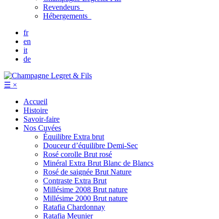
Revendeurs
Hébergements
fr
en
it
de
☰
×
Accueil
Histoire
Savoir-faire
Nos Cuvées
Équilibre
Extra brut
Douceur d’équilibre
Demi-Sec
Rosé corolle
Brut rosé
Minéral
Extra Brut Blanc de Blancs
Rosé de saignée
Brut Nature
Contraste
Extra Brut
Millésime 2008
Brut nature
Millésime 2000
Brut nature
Ratafia Chardonnay
Ratafia Meunier