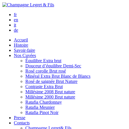
fr
en
it
de
Accueil
Histoire
Savoir-faire
Nos Cuvées
Équilibre
Extra brut
Douceur d’équilibre
Demi-Sec
Rosé corolle
Brut rosé
Minéral
Extra Brut Blanc de Blancs
Rosé de saignée
Brut Nature
Contraste
Extra Brut
Millésime 2008
Brut nature
Millésime 2000
Brut nature
Ratafia Chardonnay
Ratafia Meunier
Ratafia Pinot Noir
Presse
Contacts
Champagne Legret
& Fils