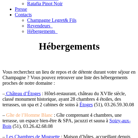
Ratafia Pinot Noir
Presse
Contacts
Champagne Legret
& Fils
Revendeurs
Hébergements
Hébergements
Vous recherchez un lieu de repos et de détente durant votre séjour en
Champagne ? Vous pouvez retrouver une liste des hébergements
proches de notre domaine :
–
Château d’Étoges
: Hôtel-restaurant, château du XVIIe siècle,
classé monument historique, ayant 28 chambres 4 étoiles, des
terrasses, un spa et 2 cabines de soins à
Étoges
(51), 03.26.59.30.08
–
Gîte de l’Homme Blanc
: Gîte comprenant 4 chambres, une
terrasse, un espace bien-être & SPA, jacuzzi et sauna à
Soizy-aux-
Bois
(51), 03.26.42.68.08
–
Les Chambres de Muguette
: Maison d’hôtes, accueillant depuis