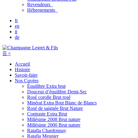
Revendeurs
Hébergements
fr
en
it
de
☰
×
Accueil
Histoire
Savoir-faire
Nos Cuvées
Équilibre
Extra brut
Douceur d’équilibre
Demi-Sec
Rosé corolle
Brut rosé
Minéral
Extra Brut Blanc de Blancs
Rosé de saignée
Brut Nature
Contraste
Extra Brut
Millésime 2008
Brut nature
Millésime 2000
Brut nature
Ratafia Chardonnay
Ratafia Meunier