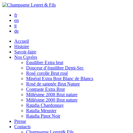
fr
en
it
de
Accueil
Histoire
Savoir-faire
Nos Cuvées
Équilibre
Extra brut
Douceur d’équilibre
Demi-Sec
Rosé corolle
Brut rosé
Minéral
Extra Brut Blanc de Blancs
Rosé de saignée
Brut Nature
Contraste
Extra Brut
Millésime 2008
Brut nature
Millésime 2000
Brut nature
Ratafia Chardonnay
Ratafia Meunier
Ratafia Pinot Noir
Presse
Contacts
Champagne Legret
& Fils