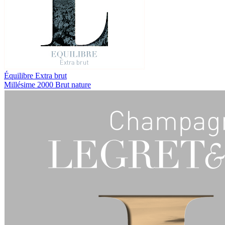
Équilibre
Extra brut
Millésime 2000
Brut nature