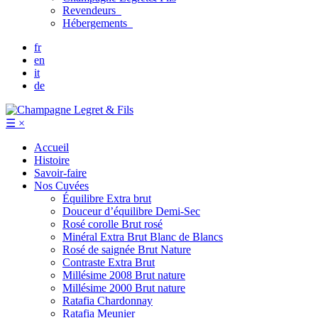
Revendeurs
Hébergements
fr
en
it
de
☰
×
Accueil
Histoire
Savoir-faire
Nos Cuvées
Équilibre
Extra brut
Douceur d’équilibre
Demi-Sec
Rosé corolle
Brut rosé
Minéral
Extra Brut Blanc de Blancs
Rosé de saignée
Brut Nature
Contraste
Extra Brut
Millésime 2008
Brut nature
Millésime 2000
Brut nature
Ratafia Chardonnay
Ratafia Meunier