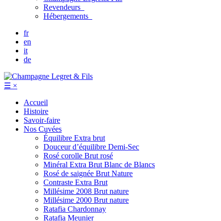
Revendeurs
Hébergements
fr
en
it
de
☰
×
Accueil
Histoire
Savoir-faire
Nos Cuvées
Équilibre
Extra brut
Douceur d’équilibre
Demi-Sec
Rosé corolle
Brut rosé
Minéral
Extra Brut Blanc de Blancs
Rosé de saignée
Brut Nature
Contraste
Extra Brut
Millésime 2008
Brut nature
Millésime 2000
Brut nature
Ratafia Chardonnay
Ratafia Meunier