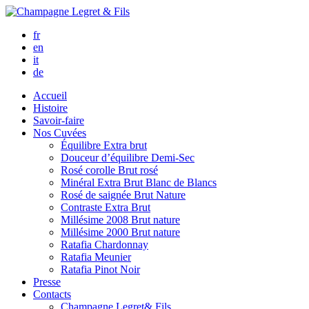
fr
en
it
de
Accueil
Histoire
Savoir-faire
Nos Cuvées
Équilibre
Extra brut
Douceur d’équilibre
Demi-Sec
Rosé corolle
Brut rosé
Minéral
Extra Brut Blanc de Blancs
Rosé de saignée
Brut Nature
Contraste
Extra Brut
Millésime 2008
Brut nature
Millésime 2000
Brut nature
Ratafia Chardonnay
Ratafia Meunier
Ratafia Pinot Noir
Presse
Contacts
Champagne Legret
& Fils