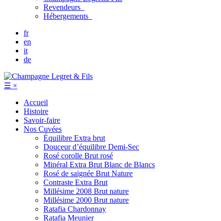
Revendeurs
Hébergements
fr
en
it
de
☰
×
Accueil
Histoire
Savoir-faire
Nos Cuvées
Équilibre
Extra brut
Douceur d’équilibre
Demi-Sec
Rosé corolle
Brut rosé
Minéral
Extra Brut Blanc de Blancs
Rosé de saignée
Brut Nature
Contraste
Extra Brut
Millésime 2008
Brut nature
Millésime 2000
Brut nature
Ratafia Chardonnay
Ratafia Meunier