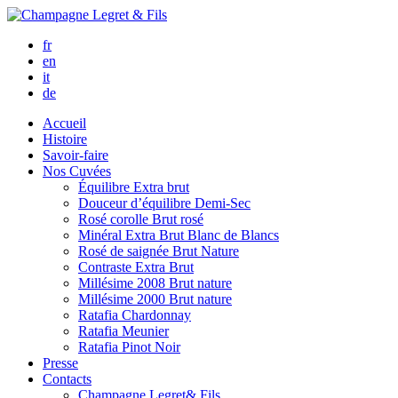
fr
en
it
de
Accueil
Histoire
Savoir-faire
Nos Cuvées
Équilibre
Extra brut
Douceur d’équilibre
Demi-Sec
Rosé corolle
Brut rosé
Minéral
Extra Brut Blanc de Blancs
Rosé de saignée
Brut Nature
Contraste
Extra Brut
Millésime 2008
Brut nature
Millésime 2000
Brut nature
Ratafia Chardonnay
Ratafia Meunier
Ratafia Pinot Noir
Presse
Contacts
Champagne Legret
& Fils