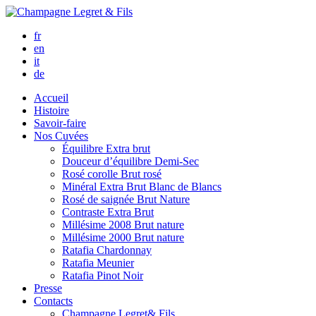
fr
en
it
de
Accueil
Histoire
Savoir-faire
Nos Cuvées
Équilibre
Extra brut
Douceur d’équilibre
Demi-Sec
Rosé corolle
Brut rosé
Minéral
Extra Brut Blanc de Blancs
Rosé de saignée
Brut Nature
Contraste
Extra Brut
Millésime 2008
Brut nature
Millésime 2000
Brut nature
Ratafia Chardonnay
Ratafia Meunier
Ratafia Pinot Noir
Presse
Contacts
Champagne Legret
& Fils