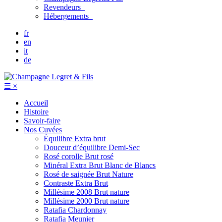
Revendeurs
Hébergements
fr
en
it
de
☰
×
Accueil
Histoire
Savoir-faire
Nos Cuvées
Équilibre
Extra brut
Douceur d’équilibre
Demi-Sec
Rosé corolle
Brut rosé
Minéral
Extra Brut Blanc de Blancs
Rosé de saignée
Brut Nature
Contraste
Extra Brut
Millésime 2008
Brut nature
Millésime 2000
Brut nature
Ratafia Chardonnay
Ratafia Meunier