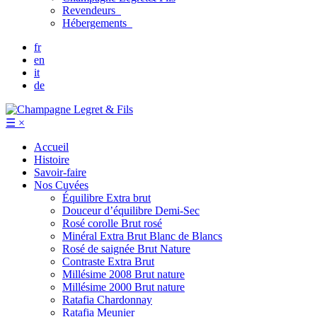
Revendeurs
Hébergements
fr
en
it
de
☰
×
Accueil
Histoire
Savoir-faire
Nos Cuvées
Équilibre
Extra brut
Douceur d’équilibre
Demi-Sec
Rosé corolle
Brut rosé
Minéral
Extra Brut Blanc de Blancs
Rosé de saignée
Brut Nature
Contraste
Extra Brut
Millésime 2008
Brut nature
Millésime 2000
Brut nature
Ratafia Chardonnay
Ratafia Meunier