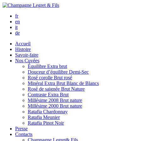
fr
en
it
de
Accueil
Histoire
Savoir-faire
Nos Cuvées
Équilibre
Extra brut
Douceur d’équilibre
Demi-Sec
Rosé corolle
Brut rosé
Minéral
Extra Brut Blanc de Blancs
Rosé de saignée
Brut Nature
Contraste
Extra Brut
Millésime 2008
Brut nature
Millésime 2000
Brut nature
Ratafia Chardonnay
Ratafia Meunier
Ratafia Pinot Noir
Presse
Contacts
Champagne Legret
& Fils