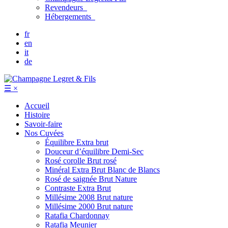
Revendeurs
Hébergements
fr
en
it
de
☰
×
Accueil
Histoire
Savoir-faire
Nos Cuvées
Équilibre
Extra brut
Douceur d’équilibre
Demi-Sec
Rosé corolle
Brut rosé
Minéral
Extra Brut Blanc de Blancs
Rosé de saignée
Brut Nature
Contraste
Extra Brut
Millésime 2008
Brut nature
Millésime 2000
Brut nature
Ratafia Chardonnay
Ratafia Meunier