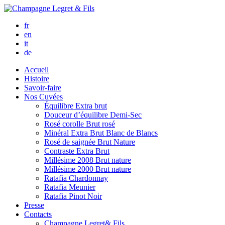
fr
en
it
de
Accueil
Histoire
Savoir-faire
Nos Cuvées
Équilibre
Extra brut
Douceur d’équilibre
Demi-Sec
Rosé corolle
Brut rosé
Minéral
Extra Brut Blanc de Blancs
Rosé de saignée
Brut Nature
Contraste
Extra Brut
Millésime 2008
Brut nature
Millésime 2000
Brut nature
Ratafia Chardonnay
Ratafia Meunier
Ratafia Pinot Noir
Presse
Contacts
Champagne Legret
& Fils