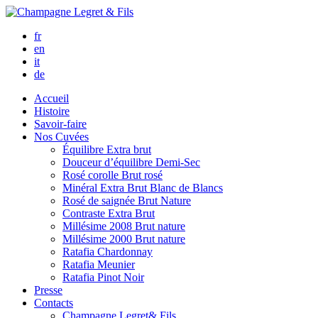
fr
en
it
de
Accueil
Histoire
Savoir-faire
Nos Cuvées
Équilibre
Extra brut
Douceur d’équilibre
Demi-Sec
Rosé corolle
Brut rosé
Minéral
Extra Brut Blanc de Blancs
Rosé de saignée
Brut Nature
Contraste
Extra Brut
Millésime 2008
Brut nature
Millésime 2000
Brut nature
Ratafia Chardonnay
Ratafia Meunier
Ratafia Pinot Noir
Presse
Contacts
Champagne Legret
& Fils