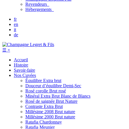
Revendeurs
Hébergements
fr
en
it
de
☰
×
Accueil
Histoire
Savoir-faire
Nos Cuvées
Équilibre
Extra brut
Douceur d’équilibre
Demi-Sec
Rosé corolle
Brut rosé
Minéral
Extra Brut Blanc de Blancs
Rosé de saignée
Brut Nature
Contraste
Extra Brut
Millésime 2008
Brut nature
Millésime 2000
Brut nature
Ratafia Chardonnay
Ratafia Meunier