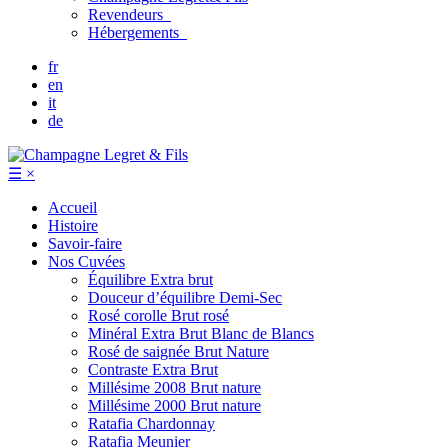
Revendeurs
Hébergements
fr
en
it
de
☰
×
Accueil
Histoire
Savoir-faire
Nos Cuvées
Équilibre
Extra brut
Douceur d’équilibre
Demi-Sec
Rosé corolle
Brut rosé
Minéral
Extra Brut Blanc de Blancs
Rosé de saignée
Brut Nature
Contraste
Extra Brut
Millésime 2008
Brut nature
Millésime 2000
Brut nature
Ratafia Chardonnay
Ratafia Meunier