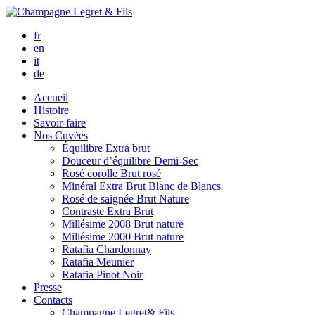
fr
en
it
de
Accueil
Histoire
Savoir-faire
Nos Cuvées
Équilibre
Extra brut
Douceur d’équilibre
Demi-Sec
Rosé corolle
Brut rosé
Minéral
Extra Brut Blanc de Blancs
Rosé de saignée
Brut Nature
Contraste
Extra Brut
Millésime 2008
Brut nature
Millésime 2000
Brut nature
Ratafia Chardonnay
Ratafia Meunier
Ratafia Pinot Noir
Presse
Contacts
Champagne Legret
& Fils