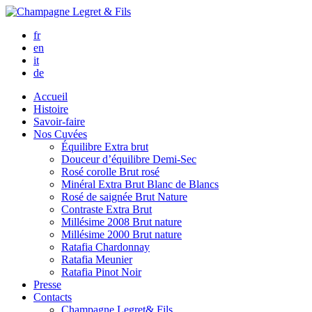
fr
en
it
de
Accueil
Histoire
Savoir-faire
Nos Cuvées
Équilibre
Extra brut
Douceur d’équilibre
Demi-Sec
Rosé corolle
Brut rosé
Minéral
Extra Brut Blanc de Blancs
Rosé de saignée
Brut Nature
Contraste
Extra Brut
Millésime 2008
Brut nature
Millésime 2000
Brut nature
Ratafia Chardonnay
Ratafia Meunier
Ratafia Pinot Noir
Presse
Contacts
Champagne Legret
& Fils