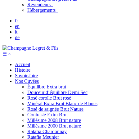
Revendeurs
Hébergements
fr
en
it
de
☰
×
Accueil
Histoire
Savoir-faire
Nos Cuvées
Équilibre
Extra brut
Douceur d’équilibre
Demi-Sec
Rosé corolle
Brut rosé
Minéral
Extra Brut Blanc de Blancs
Rosé de saignée
Brut Nature
Contraste
Extra Brut
Millésime 2008
Brut nature
Millésime 2000
Brut nature
Ratafia Chardonnay
Ratafia Meunier