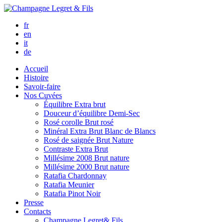
fr
en
it
de
Accueil
Histoire
Savoir-faire
Nos Cuvées
Équilibre
Extra brut
Douceur d’équilibre
Demi-Sec
Rosé corolle
Brut rosé
Minéral
Extra Brut Blanc de Blancs
Rosé de saignée
Brut Nature
Contraste
Extra Brut
Millésime 2008
Brut nature
Millésime 2000
Brut nature
Ratafia Chardonnay
Ratafia Meunier
Ratafia Pinot Noir
Presse
Contacts
Champagne Legret
& Fils