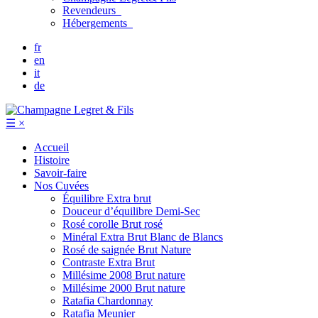
Revendeurs
Hébergements
fr
en
it
de
☰
×
Accueil
Histoire
Savoir-faire
Nos Cuvées
Équilibre
Extra brut
Douceur d’équilibre
Demi-Sec
Rosé corolle
Brut rosé
Minéral
Extra Brut Blanc de Blancs
Rosé de saignée
Brut Nature
Contraste
Extra Brut
Millésime 2008
Brut nature
Millésime 2000
Brut nature
Ratafia Chardonnay
Ratafia Meunier