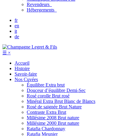
Revendeurs
Hébergements
fr
en
it
de
☰
×
Accueil
Histoire
Savoir-faire
Nos Cuvées
Équilibre
Extra brut
Douceur d’équilibre
Demi-Sec
Rosé corolle
Brut rosé
Minéral
Extra Brut Blanc de Blancs
Rosé de saignée
Brut Nature
Contraste
Extra Brut
Millésime 2008
Brut nature
Millésime 2000
Brut nature
Ratafia Chardonnay
Ratafia Meunier