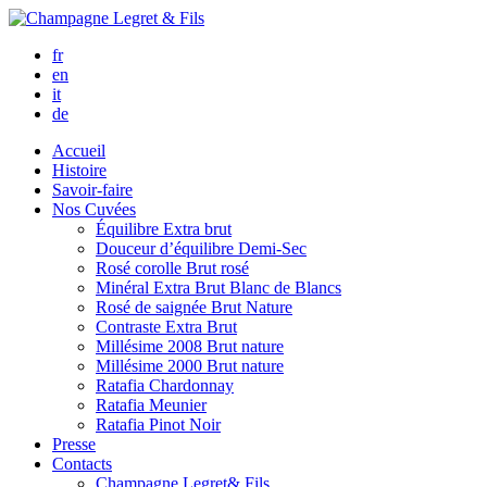
fr
en
it
de
Accueil
Histoire
Savoir-faire
Nos Cuvées
Équilibre
Extra brut
Douceur d’équilibre
Demi-Sec
Rosé corolle
Brut rosé
Minéral
Extra Brut Blanc de Blancs
Rosé de saignée
Brut Nature
Contraste
Extra Brut
Millésime 2008
Brut nature
Millésime 2000
Brut nature
Ratafia Chardonnay
Ratafia Meunier
Ratafia Pinot Noir
Presse
Contacts
Champagne Legret
& Fils