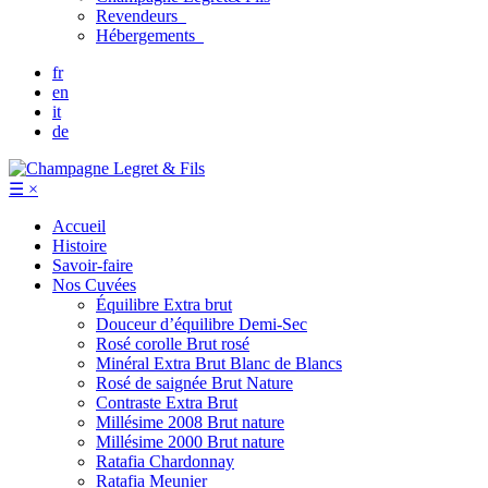
Revendeurs
Hébergements
fr
en
it
de
☰
×
Accueil
Histoire
Savoir-faire
Nos Cuvées
Équilibre
Extra brut
Douceur d’équilibre
Demi-Sec
Rosé corolle
Brut rosé
Minéral
Extra Brut Blanc de Blancs
Rosé de saignée
Brut Nature
Contraste
Extra Brut
Millésime 2008
Brut nature
Millésime 2000
Brut nature
Ratafia Chardonnay
Ratafia Meunier