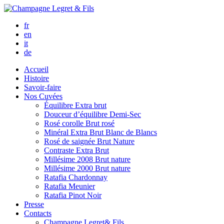
fr
en
it
de
Accueil
Histoire
Savoir-faire
Nos Cuvées
Équilibre
Extra brut
Douceur d’équilibre
Demi-Sec
Rosé corolle
Brut rosé
Minéral
Extra Brut Blanc de Blancs
Rosé de saignée
Brut Nature
Contraste
Extra Brut
Millésime 2008
Brut nature
Millésime 2000
Brut nature
Ratafia Chardonnay
Ratafia Meunier
Ratafia Pinot Noir
Presse
Contacts
Champagne Legret
& Fils