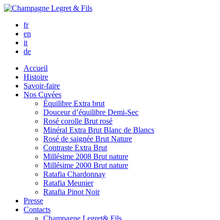
fr
en
it
de
Accueil
Histoire
Savoir-faire
Nos Cuvées
Équilibre
Extra brut
Douceur d’équilibre
Demi-Sec
Rosé corolle
Brut rosé
Minéral
Extra Brut Blanc de Blancs
Rosé de saignée
Brut Nature
Contraste
Extra Brut
Millésime 2008
Brut nature
Millésime 2000
Brut nature
Ratafia Chardonnay
Ratafia Meunier
Ratafia Pinot Noir
Presse
Contacts
Champagne Legret
& Fils