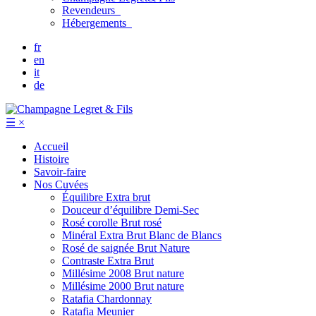
Revendeurs
Hébergements
fr
en
it
de
☰
×
Accueil
Histoire
Savoir-faire
Nos Cuvées
Équilibre
Extra brut
Douceur d’équilibre
Demi-Sec
Rosé corolle
Brut rosé
Minéral
Extra Brut Blanc de Blancs
Rosé de saignée
Brut Nature
Contraste
Extra Brut
Millésime 2008
Brut nature
Millésime 2000
Brut nature
Ratafia Chardonnay
Ratafia Meunier