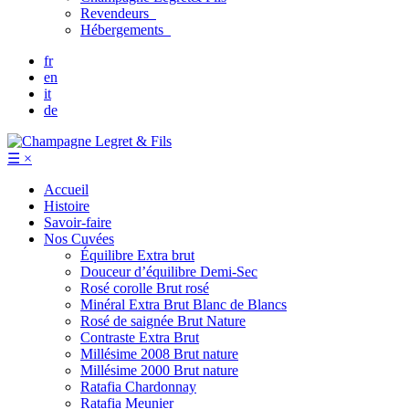
Revendeurs
Hébergements
fr
en
it
de
☰
×
Accueil
Histoire
Savoir-faire
Nos Cuvées
Équilibre
Extra brut
Douceur d’équilibre
Demi-Sec
Rosé corolle
Brut rosé
Minéral
Extra Brut Blanc de Blancs
Rosé de saignée
Brut Nature
Contraste
Extra Brut
Millésime 2008
Brut nature
Millésime 2000
Brut nature
Ratafia Chardonnay
Ratafia Meunier