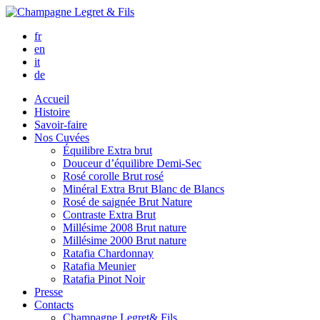
fr
en
it
de
Accueil
Histoire
Savoir-faire
Nos Cuvées
Équilibre
Extra brut
Douceur d’équilibre
Demi-Sec
Rosé corolle
Brut rosé
Minéral
Extra Brut Blanc de Blancs
Rosé de saignée
Brut Nature
Contraste
Extra Brut
Millésime 2008
Brut nature
Millésime 2000
Brut nature
Ratafia Chardonnay
Ratafia Meunier
Ratafia Pinot Noir
Presse
Contacts
Champagne Legret
& Fils