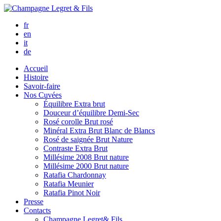
fr
en
it
de
Accueil
Histoire
Savoir-faire
Nos Cuvées
Équilibre
Extra brut
Douceur d’équilibre
Demi-Sec
Rosé corolle
Brut rosé
Minéral
Extra Brut Blanc de Blancs
Rosé de saignée
Brut Nature
Contraste
Extra Brut
Millésime 2008
Brut nature
Millésime 2000
Brut nature
Ratafia Chardonnay
Ratafia Meunier
Ratafia Pinot Noir
Presse
Contacts
Champagne Legret
& Fils