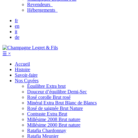
Revendeurs
Hébergements
fr
en
it
de
☰
×
Accueil
Histoire
Savoir-faire
Nos Cuvées
Équilibre
Extra brut
Douceur d’équilibre
Demi-Sec
Rosé corolle
Brut rosé
Minéral
Extra Brut Blanc de Blancs
Rosé de saignée
Brut Nature
Contraste
Extra Brut
Millésime 2008
Brut nature
Millésime 2000
Brut nature
Ratafia Chardonnay
Ratafia Meunier