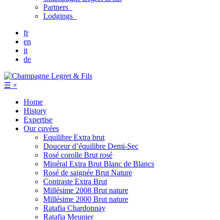
Partners
Lodgings
fr
en
it
de
☰
×
Home
History
Expertise
Our cuvées
Equilibre
Extra brut
Douceur d’équilibre
Demi-Sec
Rosé corolle
Brut rosé
Minéral
Extra Brut Blanc de Blancs
Rosé de saignée
Brut Nature
Contraste
Extra Brut
Millésime 2008
Brut nature
Millésime 2000
Brut nature
Ratafia Chardonnay
Ratafia Meunier