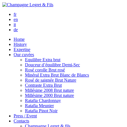
fr
en
it
de
Home
History
Expertise
Our cuvées
Equilibre
Extra brut
Douceur d’équilibre
Demi-Sec
Rosé corolle
Brut rosé
Minéral
Extra Brut Blanc de Blancs
Rosé de saignée
Brut Nature
Contraste
Extra Brut
Millésime 2008
Brut nature
Millésime 2000
Brut nature
Ratafia Chardonnay
Ratafia Meunier
Ratafia Pinot Noir
Press / Event
Contacts
Champagne Legret
& fils